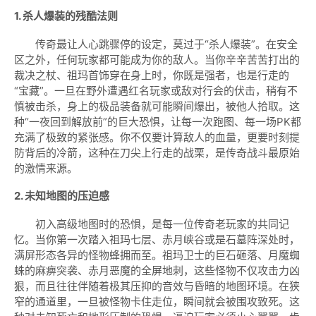
1. 杀人爆装的残酷法则
传奇最让人心跳骤停的设定，莫过于“杀人爆装”。在安全
区之外，任何玩家都可能成为你的敌人。当你辛辛苦苦打出的
裁决之杖、祖玛首饰穿在身上时，你既是强者，也是行走的
“宝藏”。一旦在野外遭遇红名玩家或敌对行会的伏击，稍有不
慎被击杀，身上的极品装备就可能瞬间爆出，被他人拾取。这
种“一夜回到解放前”的巨大恐惧，让每一次跑图、每一场PK都
充满了极致的紧张感。你不仅要计算敌人的血量，更要时刻提
防背后的冷箭，这种在刀尖上行走的战栗，是传奇战斗最原始
的激情来源。
2. 未知地图的压迫感
初入高级地图时的恐惧，是每一位传奇老玩家的共同记
忆。当你第一次踏入祖玛七层、赤月峡谷或是石墓阵深处时，
满屏形态各异的怪物蜂拥而至。祖玛卫士的巨石砸落、月魔蜘
蛛的麻痹突袭、赤月恶魔的全屏地刺，这些怪物不仅攻击力凶
狠，而且往往伴随着极其压抑的音效与昏暗的地图环境。在狭
窄的通道里，一旦被怪物卡住走位，瞬间就会被围攻致死。这