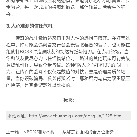
种对未知死亡和地形压制的恐惧，逼迫玩家必须小心翼翼、步
步为营，每一次成功的探图和撤退，都伴随着劫后余生的狂
喜。
3. 人心难测的信任危机
传奇的战斗激情还来自于对人性的恐惧与博弈。在打宝过
程中，你可能会遇到冒充行会会长骗取装备的骗子，也可能在
组队打BOSS时遭遇队友的突然背叛与抢刀。在赤月祭坛，当
你和队友费尽心力卡住怪物站位时，路过的其他玩家可能会故
意捣乱引怪，导致全盘皆输。这种“防人之心不可无”的心理压
力，让传奇的战斗不仅仅是数值的对抗，更是心理素质的较
量。当你识破骗局、反杀背叛者时，那种智力与实力双重碾压
的快感，是其他游戏难以比拟的。
标 签
:
本站网址：
http://www.chuanqigk.com/gonglue/1225.html
上一篇：
NPC的辅助体系——从鉴定到强化的全方位服务