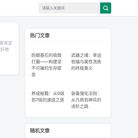
热门文章
家肯定
更好地
防御基石的极致
武器之魂：幸运
打磨——构建坚
祝福与属性洗练
不可摧的生存壁
的终极奥义
垒
养成秘籍：从0级
装备强化法则：
到7级的速成之道
从凡铁到神兵的
进阶之路
随机文章