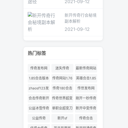
2021-09-12
新开传奇行会秘境
副本解析
2021-09-12
热门标签
传奇发布网
迷失传奇
最新传奇网站
1.85合击版本
传奇网站1.76
英雄合击1.85
合击
zhaosf123发
传奇180合击
传世发布网
布网
合击传奇新开
传奇世界超变
刚开一秒传奇
服
180合击
公益冰雪传奇
单职业超变刀
新开中变传奇
刀切割
公益传奇
新开sf
传奇合击