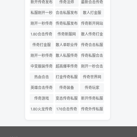
网
版
新开传奇发布
传奇法师
最新合击传奇
网
私服
私服刚开一秒
合击私服发布
散人打金服
网
刚开一秒传奇
传奇私服发布
传奇新开网站
网
1.80合击传奇
传奇新服网
散人传奇打金
版
传奇打金服
散人单职业传
传奇合击私服
奇
刚开一秒传奇
散人私服传奇
传奇私服合击
私服
发布网
中变靓装传奇
超高爆率传奇
刚开一秒合击
传奇
热血合击
打金传奇私服
传奇世界网
英雄合击传奇
传奇装备
传奇玩家
传奇游戏
变态传奇私服
新开传奇私服
1.80火龙传奇
176合击传奇
传奇外传私服