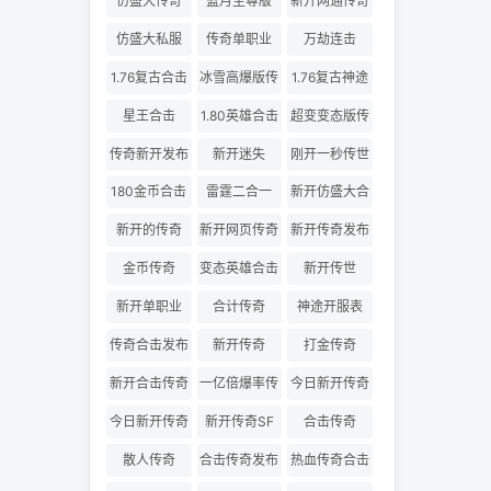
仿盛大传奇
蓝月至尊版
新开网通传奇
仿盛大私服
传奇单职业
万劫连击
1.76复古合击
冰雪高爆版传
1.76复古神途
奇
星王合击
1.80英雄合击
超变变态版传
奇
传奇新开发布
新开迷失
刚开一秒传世
180金币合击
雷霆二合一
新开仿盛大合
击
新开的传奇
新开网页传奇
新开传奇发布
金币传奇
变态英雄合击
新开传世
新开单职业
合计传奇
神途开服表
传奇合击发布
新开传奇
打金传奇
网
新开合击传奇
一亿倍爆率传
今日新开传奇
奇
三私服
今日新开传奇
新开传奇SF
合击传奇
散人传奇
合击传奇发布
热血传奇合击