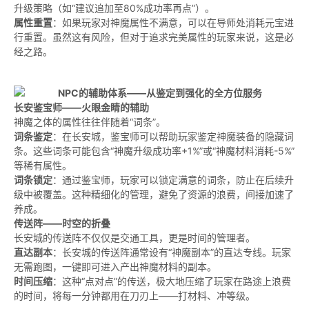
升级策略（如“建议追加至80%成功率再点”）。
属性重置
：如果玩家对神魔属性不满意，可以在导师处消耗元宝进
行重置。虽然这有风险，但对于追求完美属性的玩家来说，这是必
经之路。
长安鉴宝师——火眼金睛的辅助
神魔之体的属性往往伴随着“词条”。
词条鉴定
：在长安城，鉴宝师可以帮助玩家鉴定神魔装备的隐藏词
条。这些词条可能包含“神魔升级成功率+1%”或“神魔材料消耗-5%”
等稀有属性。
词条锁定
：通过鉴宝师，玩家可以锁定满意的词条，防止在后续升
级中被覆盖。这种精细化的管理，避免了资源的浪费，间接加速了
养成。
传送阵——时空的折叠
长安城的传送阵不仅仅是交通工具，更是时间的管理者。
直达副本
：长安城的传送阵通常设有“神魔副本”的直达专线。玩家
无需跑图，一键即可进入产出神魔材料的副本。
时间压缩
：这种“点对点”的传送，极大地压缩了玩家在路途上浪费
的时间，将每一分钟都用在刀刃上——打材料、冲等级。