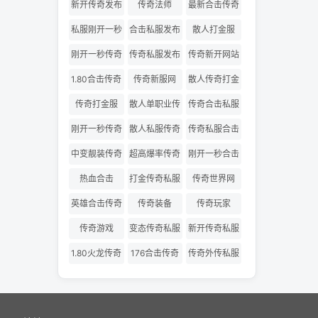
网
版
新开传奇发布
传奇法师
最新合击传奇
网
私服
私服刚开一秒
合击私服发布
散人打金服
网
刚开一秒传奇
传奇私服发布
传奇新开网站
网
1.80合击传奇
传奇新服网
散人传奇打金
版
传奇打金服
散人单职业传
传奇合击私服
奇
刚开一秒传奇
散人私服传奇
传奇私服合击
私服
发布网
中变靓装传奇
超高爆率传奇
刚开一秒合击
传奇
热血合击
打金传奇私服
传奇世界网
英雄合击传奇
传奇装备
传奇玩家
传奇游戏
变态传奇私服
新开传奇私服
1.80火龙传奇
176合击传奇
传奇外传私服