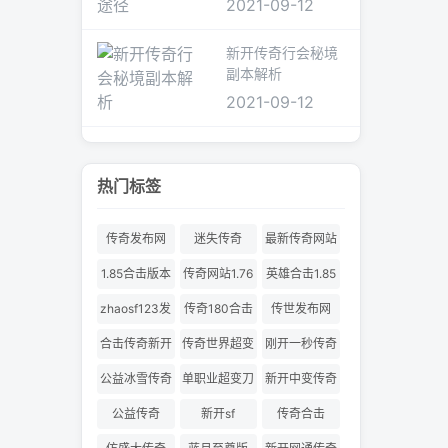
2021-09-12
新开传奇行会秘境
副本解析
2021-09-12
热门标签
传奇发布网
迷失传奇
最新传奇网站
1.85合击版本
传奇网站1.76
英雄合击1.85
合击
zhaosf123发
传奇180合击
传世发布网
布网
合击传奇新开
传奇世界超变
刚开一秒传奇
服
180合击
公益冰雪传奇
单职业超变刀
新开中变传奇
刀切割
公益传奇
新开sf
传奇合击