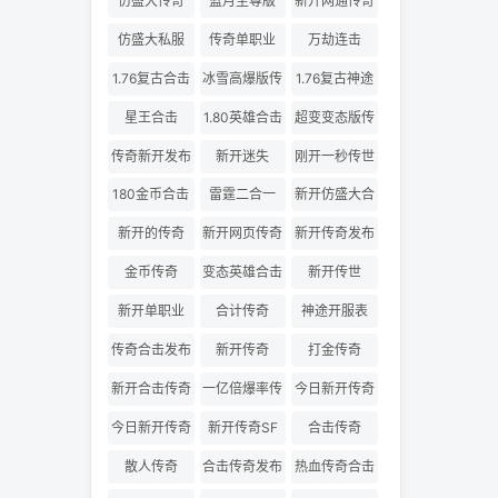
仿盛大传奇
蓝月至尊版
新开网通传奇
仿盛大私服
传奇单职业
万劫连击
1.76复古合击
冰雪高爆版传
1.76复古神途
奇
星王合击
1.80英雄合击
超变变态版传
奇
传奇新开发布
新开迷失
刚开一秒传世
180金币合击
雷霆二合一
新开仿盛大合
击
新开的传奇
新开网页传奇
新开传奇发布
金币传奇
变态英雄合击
新开传世
新开单职业
合计传奇
神途开服表
传奇合击发布
新开传奇
打金传奇
网
新开合击传奇
一亿倍爆率传
今日新开传奇
奇
三私服
今日新开传奇
新开传奇SF
合击传奇
散人传奇
合击传奇发布
热血传奇合击