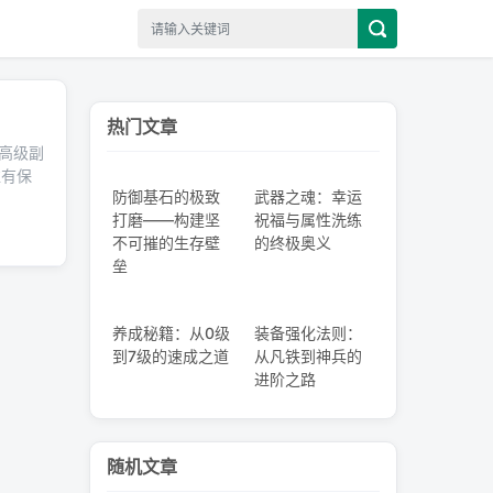
热门文章
高级副
益有保
防御基石的极致
武器之魂：幸运
打磨——构建坚
祝福与属性洗练
不可摧的生存壁
的终极奥义
垒
养成秘籍：从0级
装备强化法则：
到7级的速成之道
从凡铁到神兵的
进阶之路
随机文章