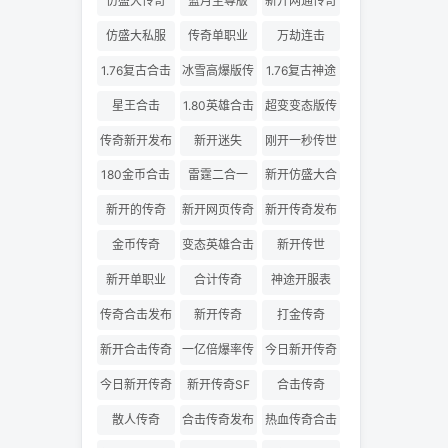
仿盛大传奇
蓝月至尊版
新开网通传奇
仿盛大私服
传奇单职业
万劫连击
1.76复古合击
冰雪高爆版传
1.76复古神途
奇
星王合击
1.80英雄合击
超变变态版传
奇
传奇新开发布
新开迷失
刚开一秒传世
180金币合击
雷霆二合一
新开仿盛大合
击
新开的传奇
新开网页传奇
新开传奇发布
金币传奇
变态英雄合击
新开传世
新开单职业
合计传奇
神途开服表
传奇合击发布
新开传奇
打金传奇
网
新开合击传奇
一亿倍爆率传
今日新开传奇
奇
三私服
今日新开传奇
新开传奇SF
合击传奇
散人传奇
合击传奇发布
热血传奇合击