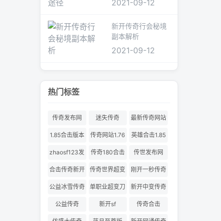
2021-09-12
新开传奇行会秘境
副本解析
2021-09-12
热门标签
传奇发布网
迷失传奇
最新传奇网站
1.85合击版本
传奇网站1.76
英雄合击1.85
合击
zhaosf123发
传奇180合击
传世发布网
布网
合击传奇新开
传奇世界超变
刚开一秒传奇
服
180合击
公益冰雪传奇
单职业超变刀
新开中变传奇
刀切割
公益传奇
新开sf
传奇合击