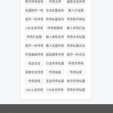
网
版
新开传奇发布
传奇法师
最新合击传奇
网
私服
私服刚开一秒
合击私服发布
散人打金服
网
刚开一秒传奇
传奇私服发布
传奇新开网站
网
1.80合击传奇
传奇新服网
散人传奇打金
版
传奇打金服
散人单职业传
传奇合击私服
奇
刚开一秒传奇
散人私服传奇
传奇私服合击
私服
发布网
中变靓装传奇
超高爆率传奇
刚开一秒合击
传奇
热血合击
打金传奇私服
传奇世界网
英雄合击传奇
传奇装备
传奇玩家
传奇游戏
变态传奇私服
新开传奇私服
1.80火龙传奇
176合击传奇
传奇外传私服