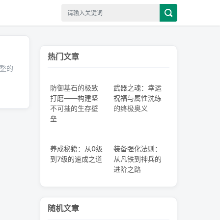
热门文章
完整的
防御基石的极致
武器之魂：幸运
打磨——构建坚
祝福与属性洗练
不可摧的生存壁
的终极奥义
垒
养成秘籍：从0级
装备强化法则：
到7级的速成之道
从凡铁到神兵的
进阶之路
随机文章