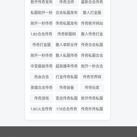
网
版
新开传奇发布
传奇法师
最新合击传奇
网
私服
私服刚开一秒
合击私服发布
散人打金服
网
刚开一秒传奇
传奇私服发布
传奇新开网站
网
1.80合击传奇
传奇新服网
散人传奇打金
版
传奇打金服
散人单职业传
传奇合击私服
奇
刚开一秒传奇
散人私服传奇
传奇私服合击
私服
发布网
中变靓装传奇
超高爆率传奇
刚开一秒合击
传奇
热血合击
打金传奇私服
传奇世界网
英雄合击传奇
传奇装备
传奇玩家
传奇游戏
变态传奇私服
新开传奇私服
1.80火龙传奇
176合击传奇
传奇外传私服