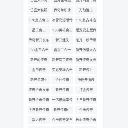
仿盛大传奇
蓝月至尊版
新开网通传奇
仿盛大私服
传奇单职业
万劫连击
1.76复古合击
冰雪高爆版传
1.76复古神途
奇
星王合击
1.80英雄合击
超变变态版传
奇
传奇新开发布
新开迷失
刚开一秒传世
180金币合击
雷霆二合一
新开仿盛大合
击
新开的传奇
新开网页传奇
新开传奇发布
金币传奇
变态英雄合击
新开传世
新开单职业
合计传奇
神途开服表
传奇合击发布
新开传奇
打金传奇
网
新开合击传奇
一亿倍爆率传
今日新开传奇
奇
三私服
今日新开传奇
新开传奇SF
合击传奇
散人传奇
合击传奇发布
热血传奇合击