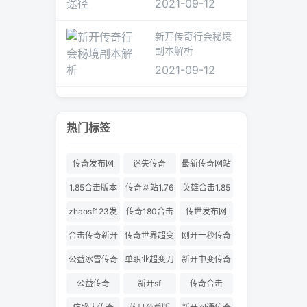
2021-09-12
新开传奇行会秘境
副本解析
2021-09-12
热门标签
传奇发布网
迷失传奇
最新传奇网站
1.85合击版本
传奇网站1.76
英雄合击1.85
合击
zhaosf123发
传奇180合击
传世发布网
布网
合击传奇新开
传奇世界超变
刚开一秒传奇
服
180合击
公益冰雪传奇
单职业超变刀
新开中变传奇
刀切割
公益传奇
新开sf
传奇合击