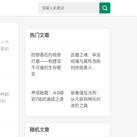
热门文章
的一个
起来的
防御基石的极致
武器之魂：幸运
打磨——构建坚
祝福与属性洗练
不可摧的生存壁
的终极奥义
垒
养成秘籍：从0级
装备强化法则：
各种副
到7级的速成之道
从凡铁到神兵的
的玩
进阶之路
随机文章