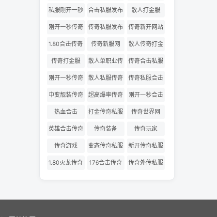
网
私服
私服刚开一秒
合击私服发布
散人打金服
网
刚开一秒传奇
传奇私服发布
传奇新开网站
网
1.80合击传奇
传奇新服网
散人传奇打金
版
传奇打金服
散人单职业传
传奇合击私服
奇
刚开一秒传奇
散人私服传奇
传奇私服合击
私服
发布网
中变靓装传奇
超高爆率传奇
刚开一秒合击
传奇
热血合击
打金传奇私服
传奇世界网
英雄合击传奇
传奇装备
传奇玩家
传奇游戏
变态传奇私服
新开传奇私服
1.80火龙传奇
176合击传奇
传奇外传私服