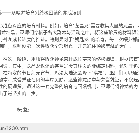
备对应的培育材料。例如，培育“龙晶龙”需要收集大量的龙晶，
要魔龙结晶。巫师们穿梭于各大副本与活动之中，将这些珍贵的材料倾
与神龙成长进度的推进。特别是对于“钥匙龙”的培育，每一次喂养都
期时，巫师便能一次性收获全部钥匙，开启通往顶级宝藏的大门。
在这一阶段，巫师将收获神龙茁壮成长带来的终极馈赠。根据培育
回馈。其中，龙晶龙返还的甚至是极其珍贵的非绑定材料，这对于追
，在特定的节日如元宵节，玛法大陆还会降下“洪福”，巫师们可以通
勋章、荣誉凭证在内的丰厚奖励。这些神龙勋章与荣誉凭证，不仅是
性的硬通货。通过这一套完整的培育与回馈机制，巫师们将神龙的力
出了最坚实的一步。
标 签
:
un/1230.html