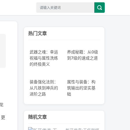
热门文章
武器之魂：幸运
养成秘籍：从0级
祝福与属性洗练
到7级的速成之道
的终极奥义
装备强化法则：
属性与装备：构
从凡铁到神兵的
筑输出的坚实基
进阶之路
础
龙
随机文章
，更