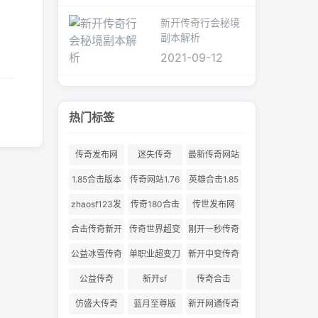
新开传奇行会秘境
副本解析
2021-09-12
热门标签
传奇发布网
迷失传奇
最新传奇网站
1.85合击版本
传奇网站1.76
英雄合击1.85
合击
zhaosf123发
传奇180合击
传世发布网
布网
合击传奇新开
传奇世界超变
刚开一秒传奇
服
180合击
公益冰雪传奇
单职业超变刀
新开中变传奇
刀切割
公益传奇
新开sf
传奇合击
仿盛大传奇
蓝月至尊版
新开网通传奇