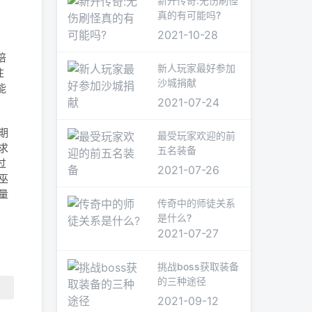
新开传奇:无伤刷怪
真的有可能吗?
2021-10-28
培
新人玩家最好参加
注
沙城捐献
能
2021-07-24
期
最受玩家欢迎的前
求
五名装备
过
2021-07-26
巫
量
传奇中的师徒关系
是什么?
2021-07-27
挑战boss获取装备
的三种途径
2021-09-12