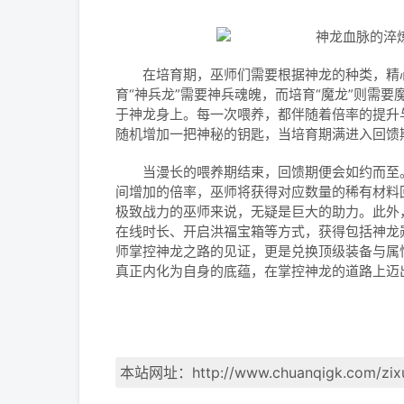
在培育期，巫师们需要根据神龙的种类，精心准
育“神兵龙”需要神兵魂魄，而培育“魔龙”则需
于神龙身上。每一次喂养，都伴随着倍率的提升
随机增加一把神秘的钥匙，当培育期满进入回馈
当漫长的喂养期结束，回馈期便会如约而至。
间增加的倍率，巫师将获得对应数量的稀有材料
极致战力的巫师来说，无疑是巨大的助力。此外
在线时长、开启洪福宝箱等方式，获得包括神龙
师掌控神龙之路的见证，更是兑换顶级装备与属
真正内化为自身的底蕴，在掌控神龙的道路上迈
本站网址：
http://www.chuanqigk.com/zix