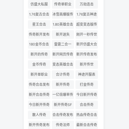
仿盛大私服
传奇单职业
万劫连击
1.76复古合击
冰雪高爆版传
1.76复古神途
奇
星王合击
1.80英雄合击
超变变态版传
奇
传奇新开发布
新开迷失
刚开一秒传世
180金币合击
雷霆二合一
新开仿盛大合
击
新开的传奇
新开网页传奇
新开传奇发布
金币传奇
变态英雄合击
新开传世
新开单职业
合计传奇
神途开服表
传奇合击发布
新开传奇
打金传奇
网
新开合击传奇
一亿倍爆率传
今日新开传奇
奇
三私服
今日新开传奇
新开传奇SF
合击传奇
散人传奇
合击传奇发布
热血传奇合击
网
版
新开传奇发布
传奇法师
最新合击传奇