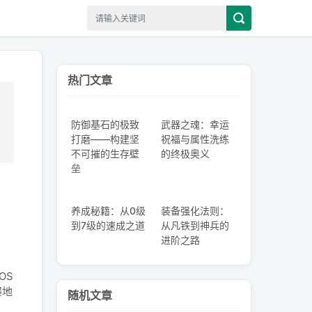
热门文章
防御基石的极致
武器之魂：幸运
打磨——构建坚
祝福与属性洗练
不可摧的生存壁
的终极奥义
垒
养成秘籍：从0级
装备强化法则：
到7级的速成之道
从凡铁到神兵的
进阶之路
OS
爆地
随机文章