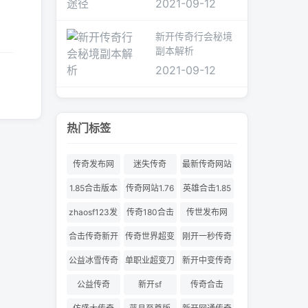
2021-09-12
新开传奇行会秘境
副本解析
2021-09-12
热门标签
传奇发布网
迷失传奇
最新传奇网站
1.85合击版本
传奇网站1.76
英雄合击1.85
合击
zhaosf123发
传奇180合击
传世发布网
布网
合击传奇新开
传奇世界超变
刚开一秒传奇
服
180合击
公益冰雪传奇
单职业超变刀
新开中变传奇
刀切割
公益传奇
新开sf
传奇合击