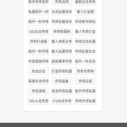
网
版
新开传奇发布
传奇法师
最新合击传奇
网
私服
私服刚开一秒
合击私服发布
散人打金服
网
刚开一秒传奇
传奇私服发布
传奇新开网站
网
1.80合击传奇
传奇新服网
散人传奇打金
版
传奇打金服
散人单职业传
传奇合击私服
奇
刚开一秒传奇
散人私服传奇
传奇私服合击
私服
发布网
中变靓装传奇
超高爆率传奇
刚开一秒合击
传奇
热血合击
打金传奇私服
传奇世界网
英雄合击传奇
传奇装备
传奇玩家
传奇游戏
变态传奇私服
新开传奇私服
1.80火龙传奇
176合击传奇
传奇外传私服