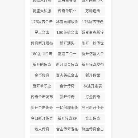
仿盛大传奇
蓝月至尊版
新开网通传奇
仿盛大私服
传奇单职业
万劫连击
1.76复古合击
冰雪高爆版传
1.76复古神途
奇
星王合击
1.80英雄合击
超变变态版传
奇
传奇新开发布
新开迷失
刚开一秒传世
180金币合击
雷霆二合一
新开仿盛大合
击
新开的传奇
新开网页传奇
新开传奇发布
金币传奇
变态英雄合击
新开传世
新开单职业
合计传奇
神途开服表
传奇合击发布
新开传奇
打金传奇
网
新开合击传奇
一亿倍爆率传
今日新开传奇
奇
三私服
今日新开传奇
新开传奇SF
合击传奇
散人传奇
合击传奇发布
热血传奇合击