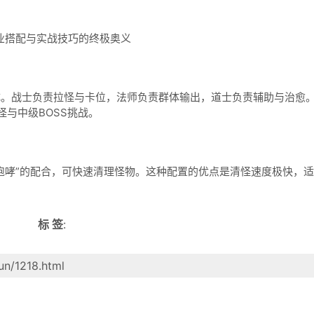
。战士负责拉怪与卡位，法师负责群体输出，道士负责辅助与治愈
与中级BOSS挑战。
咆哮”的配合，可快速清理怪物。这种配置的优点是清怪速度极快，
标 签
:
un/1218.html