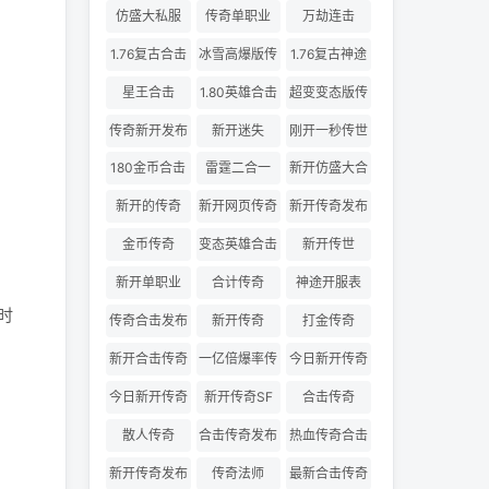
仿盛大私服
传奇单职业
万劫连击
1.76复古合击
冰雪高爆版传
1.76复古神途
奇
星王合击
1.80英雄合击
超变变态版传
奇
传奇新开发布
新开迷失
刚开一秒传世
180金币合击
雷霆二合一
新开仿盛大合
击
新开的传奇
新开网页传奇
新开传奇发布
金币传奇
变态英雄合击
新开传世
新开单职业
合计传奇
神途开服表
时
传奇合击发布
新开传奇
打金传奇
网
新开合击传奇
一亿倍爆率传
今日新开传奇
奇
三私服
今日新开传奇
新开传奇SF
合击传奇
散人传奇
合击传奇发布
热血传奇合击
网
版
新开传奇发布
传奇法师
最新合击传奇