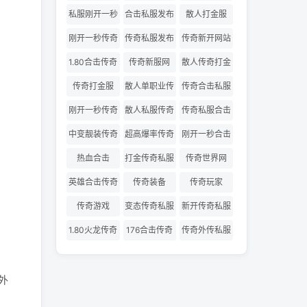
网
私服
私服刚开一秒
合击私服发布
散人打金服
网
刚开一秒传奇
传奇私服发布
传奇新开网站
网
1.80合击传奇
传奇新服网
散人传奇打金
版
传奇打金服
散人单职业传
传奇合击私服
奇
刚开一秒传奇
散人私服传奇
传奇私服合击
私服
发布网
中变靓装传奇
超高爆率传奇
刚开一秒合击
传奇
热血合击
打金传奇私服
传奇世界网
英雄合击传奇
传奇装备
传奇玩家
传奇游戏
变态传奇私服
新开传奇私服
1.80火龙传奇
176合击传奇
传奇外传私服
外