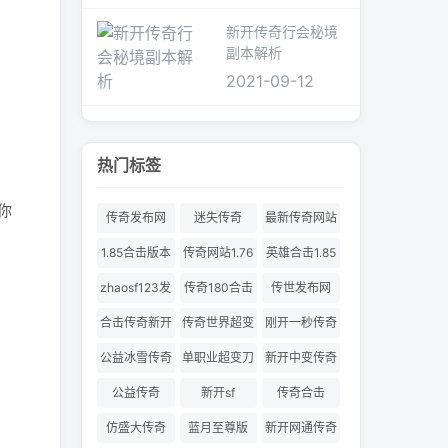
新开传奇行会秘境
副本解析
2021-09-12
热门标签
你
传奇发布网
迷失传奇
最新传奇网站
1.85合击版本
传奇网站1.76
英雄合击1.85
合击
zhaosf123发
传奇180合击
传世发布网
布网
合击传奇新开
传奇世界超变
刚开一秒传奇
服
180合击
公益冰雪传奇
单职业超变刀
新开中变传奇
刀切割
公益传奇
新开sf
传奇合击
仿盛大传奇
蓝月至尊版
新开网通传奇