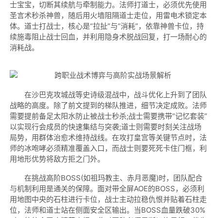
士宝宝，切断其续航与牵制能力。法师打道士，必须优先使用
圣言术秒杀神兽，随后用火墙阻隔道士走位，用雷电术锁定本
体。道士打战士，核心是“拉扯”与“消耗”，依靠神兽卡位，持
续施毒阻止战士回血，并利用隐身术脱战回复，打一场耐心的
消耗战。
在沙巴克攻城战等史诗级混战中，战斗优化上升到了团队
战略的高度。除了前文提到的梯队推进，细节决定成败。法师
需要提前备足太阳水防止被战士秒杀;战士需要携带“记忆套装”
以实现行会成员的快速集结与突袭;道士则需要时刻关注战场
局势，用群体治愈术维持战线。在攻打皇宫等关键节点时，法
师的冰咆哮必须精准覆盖入口，而战士则要死死卡住门框，利
用地形优势将敌方拒之门外。
在挑战高阶BOSS(如祖玛教主、赤月恶魔)时，团队配合
与机制利用是通关的保障。面对带全屏AOE的BOSS，必须利
用地图中央的石柱进行卡位，战士主动拉稳仇恨并贴着石柱走
位，法师和道士站在侧面安全区输出。当BOSS血量跌破30%