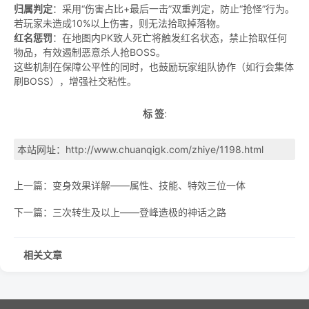
归属判定
：采用“伤害占比+最后一击”双重判定，防止“抢怪”行为。
若玩家未造成10%以上伤害，则无法拾取掉落物。
红名惩罚
：在地图内PK致人死亡将触发红名状态，禁止拾取任何
物品，有效遏制恶意杀人抢BOSS。
这些机制在保障公平性的同时，也鼓励玩家组队协作（如行会集体
刷BOSS），增强社交粘性。
标 签
:
本站网址：
http://www.chuanqigk.com/zhiye/1198.html
上一篇：
变身效果详解——属性、技能、特效三位一体
下一篇：
三次转生及以上——登峰造极的神话之路
相关文章