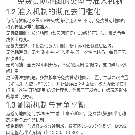
1.2 准入机制的彻底去门槛化
与传统赞助地图需VIP等级或消耗“通天令”不同，免费赞助地图的
核心特征是
零门槛准入
：
无等级限制
：部分地图（如灵源洞窟）30级即可进入，覆盖角色
成长全周期。
无战力要求
：不设最低战力门槛，新手亦可尝试低层区域。
无消耗道具
：无需“副本卷轴”“入场券”等一次性消耗品，每日可无
限次进出。
无时间锁
：全天24小时开放，不受“活动时段”限制，支持碎片化时
间利用。
更值得注意的是，多数版本将免费赞助地图入口置于主城显眼位置
（如“福利大使”NPC旁），并配备详细说明面板，极大降低了使用
门槛。这种“开箱即用”的设计理念，体现了开发者对白嫖玩家群体
的尊重与扶持。
1.3 刷新机制与竞争平衡
为避免地图沦为“挂机天堂”或“土豪垄断区”，免费赞助地图采用动
态刷新与反作弊机制：
怪物刷新
：普通怪3–5分钟刷新，精英怪30–60分钟刷新，BOSS
固定整点/半点刷新（如10:00、10:30）。