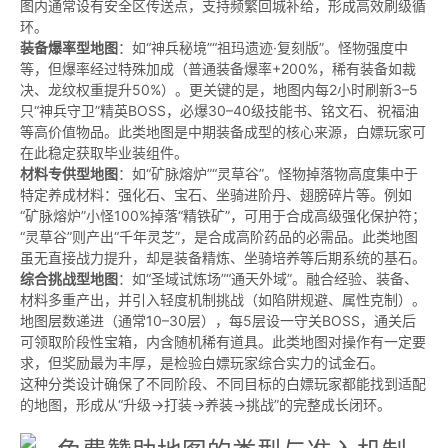
图内通常设有安全区传送点，支持频繁回城补给，形成高效刷级循
环。
装备爆率型地图
：如“神兵秘境”“祖玛遗迹·复刻版”。怪物强度中
等，但爆率经过特殊加成（普通装备爆率+200%，稀有装备如裁
决、龙纹权重提升50%）。更关键的是，地图内每2小时刷新3–5
只“神兵守卫”精英BOSS，必爆30–40级技能书、铭文石、祝福油
等高价值物品。此类地图是中期装备成型的核心来源，白嫖玩家可
在此稳定获取毕业装组件。
材料专供型地图
：如“矿脉熔炉”“灵草谷”。怪物掉落物高度集中于
特定养成材料：强化石、宝石、坐骑进阶丹、翅膀碎片等。例如
“矿脉熔炉”小怪100%掉落“精铁矿”，可用于合成高级强化保护符；
“灵草谷”则产出“千年灵芝”，是合成高阶药品的必需品。此类地图
虽无直接战力提升，却是装备精炼、坐骑培养等后期系统的基石。
综合挑战型地图
：如“圣域试炼场”“通天外域”。融合经验、装备、
材料多重产出，并引入轻度机制挑战（如陷阱规避、属性克制）。
地图层数递进（通常10–30层），每5层设一守关BOSS，通关后
可领取阶段性宝箱，内含随机稀有道具。此类地图对操作有一定要
求，但奖励最为丰厚，是检验白嫖玩家综合实力的试金石。
这种分类设计确保了不同阶段、不同目标的白嫖玩家都能找到适配
的地图，形成从“升级→打装→养装→挑战”的完整成长闭环。