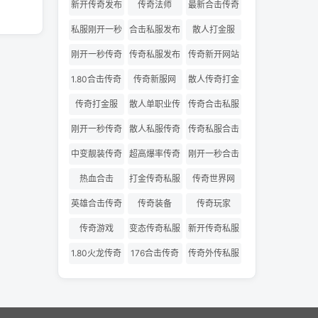
网
版
新开传奇发布
传奇法师
最新合击传奇
网
私服
私服刚开一秒
合击私服发布
散人打金服
网
刚开一秒传奇
传奇私服发布
传奇新开网站
网
1.80合击传奇
传奇新服网
散人传奇打金
版
传奇打金服
散人单职业传
传奇合击私服
奇
刚开一秒传奇
散人私服传奇
传奇私服合击
私服
发布网
中变靓装传奇
超高爆率传奇
刚开一秒合击
传奇
热血合击
打金传奇私服
传奇世界网
英雄合击传奇
传奇装备
传奇玩家
传奇游戏
变态传奇私服
新开传奇私服
1.80火龙传奇
176合击传奇
传奇外传私服