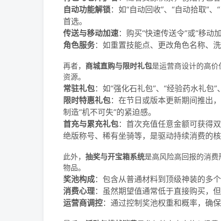
自动功能解锁
：如“自动回收”、“自动拾取”
首选。
传送与移动加速
：购买“快速传送令”或“移
角色服务
：如重置技能点、更改角色名称、洗
再者，
商城直购与限时礼包
是运营商设计的高价
资源。
常驻礼包
：如“强化石礼包”、“经验药水礼包
限时特惠礼包
：在节日或版本更新期间推出，
制造“机不可失”的紧迫感。
首充与累充礼包
：首次充值任意金额可获得双
绝版称号、稀有坐骑等，是驱动持续消费的核
此外，
抽奖与开宝箱系统
是高风险高回报的消费
物品。
奖池构成
：包含从普通材料到顶级神装的多个
消费心理
：虽然期望值通常低于直接购买，但
运营商调控
：通过控制奖池权重和概率，确保