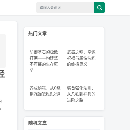
热门文章
防御基石的极致
武器之魂：幸运
打磨——构建坚
祝福与属性洗练
不可摧的生存壁
的终极奥义
垒
经
养成秘籍：从0级
装备强化法则：
到7级的速成之道
从凡铁到神兵的
进阶之路
的
奥
随机文章