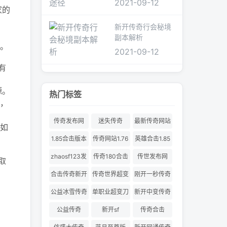
2021-09-12
家的
新开传奇行会秘境
副本解析
。
2021-09-12
有
源。
热门标签
，
传奇发布网
迷失传奇
最新传奇网站
如
1.85合击版本
传奇网站1.76
英雄合击1.85
合击
zhaosf123发
传奇180合击
传世发布网
取
布网
合击传奇新开
传奇世界超变
刚开一秒传奇
服
180合击
公益冰雪传奇
单职业超变刀
新开中变传奇
刀切割
公益传奇
新开sf
传奇合击