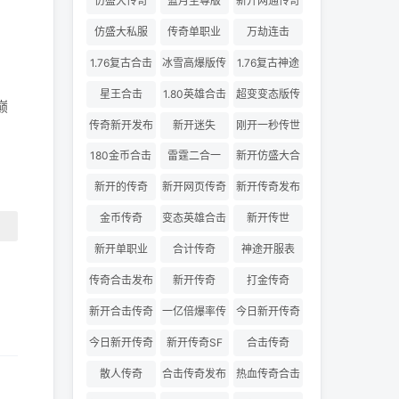
仿盛大传奇
蓝月至尊版
新开网通传奇
仿盛大私服
传奇单职业
万劫连击
1.76复古合击
冰雪高爆版传
1.76复古神途
奇
星王合击
1.80英雄合击
超变变态版传
巅
奇
传奇新开发布
新开迷失
刚开一秒传世
180金币合击
雷霆二合一
新开仿盛大合
击
新开的传奇
新开网页传奇
新开传奇发布
金币传奇
变态英雄合击
新开传世
新开单职业
合计传奇
神途开服表
传奇合击发布
新开传奇
打金传奇
网
新开合击传奇
一亿倍爆率传
今日新开传奇
奇
三私服
今日新开传奇
新开传奇SF
合击传奇
散人传奇
合击传奇发布
热血传奇合击