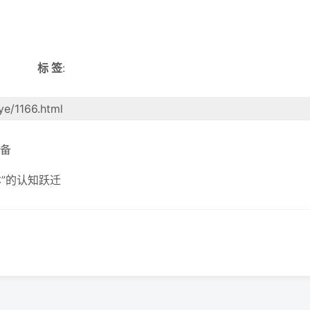
标 签
:
ye/1166.html
备
本”的认知跃迁