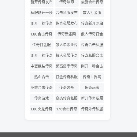
网
版
新开传奇发布
传奇法师
最新合击传奇
网
私服
私服刚开一秒
合击私服发布
散人打金服
网
刚开一秒传奇
传奇私服发布
传奇新开网站
网
1.80合击传奇
传奇新服网
散人传奇打金
版
传奇打金服
散人单职业传
传奇合击私服
奇
刚开一秒传奇
散人私服传奇
传奇私服合击
私服
发布网
中变靓装传奇
超高爆率传奇
刚开一秒合击
传奇
热血合击
打金传奇私服
传奇世界网
英雄合击传奇
传奇装备
传奇玩家
传奇游戏
变态传奇私服
新开传奇私服
1.80火龙传奇
176合击传奇
传奇外传私服