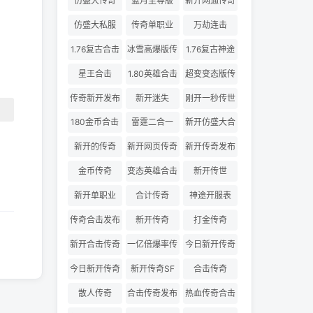
仿盛大传奇
蓝月至尊版
新开网通传奇
仿盛大私服
传奇单职业
万劫连击
1.76复古合击
冰雪高爆版传
1.76复古神途
奇
星王合击
1.80英雄合击
超变变态版传
奇
传奇新开发布
新开迷失
刚开一秒传世
180金币合击
雷霆二合一
新开仿盛大合
击
新开的传奇
新开网页传奇
新开传奇发布
金币传奇
变态英雄合击
新开传世
新开单职业
合计传奇
神途开服表
传奇合击发布
新开传奇
打金传奇
网
新开合击传奇
一亿倍爆率传
今日新开传奇
奇
三私服
今日新开传奇
新开传奇SF
合击传奇
散人传奇
合击传奇发布
热血传奇合击