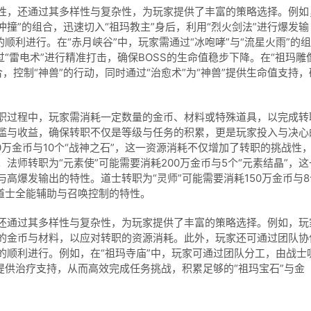
性，还通过其多样性与复杂性，为玩家提供了丰富的策略选择。例如
蛮冲撞”的组合，迅速切入“祖玛教主”身后，利用“烈火剑法”进行爆发输
顺利进行。在“赤月峡谷”中，玩家需通过“冰咆哮”与“流星火雨”的组
“雷电术”进行精准打击，确保BOSS的生命值稳步下降。在“祖玛雕
合，控制“神兽”的行动，同时通过“治愈术”为“神兽”提供生命值支持，
职过程中，玩家需消耗一定数量的金币、材料或特殊道具，以完成转
槛与收益，确保转职不仅是等级与任务的积累，更是玩家投入与决心
0万金币与10个“战神之石”，这一资源消耗不仅增加了转职的挑战性
法师转职为“元素使”可能需要消耗200万金币与5个“元素结晶”，这
高爆发输出的特性。道士转职为“灵师”可能需要消耗150万金币与8
道士全能辅助与召唤控制的特性。
还通过其多样性与复杂性，为玩家提供了丰富的策略选择。例如，玩
的金币与材料，以应对转职的资源消耗。此外，玩家还可通过团队协
的顺利进行。例如，在“祖玛寺庙”中，玩家可通过团队分工，由战士
提供治疗支持，从而高效完成任务挑战，积累足够的“祖玛宝石”与金