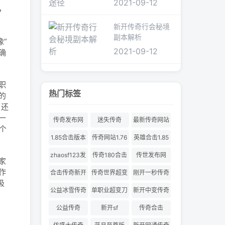
2021-09-12
，
新开传奇行会秘境
副本解析
像”
2021-09-12
确
职
热门标签
的
，还
一
传奇发布网
迷失传奇
最新传奇网站
个
1.85合击版本
传奇网站1.76
英雄合击1.85
合击
zhaosf123发
传奇180合击
传世发布网
家
布网
作
合击传奇新开
传奇世界超变
刚开一秒传奇
吸
服
180合击
公益冰雪传奇
单职业超变刀
新开中变传奇
刀切割
公益传奇
新开sf
传奇合击