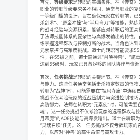
首先，
等级要求
是转职的基础条件。在《传奇》
职业的转职等级要求各不相同，通常与职业的复
一等级门槛的设计，旨在确保玩家在转职前，已
杀剑术”、“野蛮冲撞”与“半月弯刀”等技能，
的战斗经验与资源积累，能够应对转职后的更高
了法师技能体系的复杂性与高爆发输出的特性。在6
练掌握远程群攻与控制打断的战术。当角色达到
元素掌控与高难度挑战。道士的转职可能要求5
性。在55级之前，道士需通过“召唤神兽”、“施
达到55级时，玩家已具备足够的团队协作与资
其次，
任务挑战
是转职的关键环节。在《传奇》
与能力。这些任务通常包括击杀特定数量的怪物
转职为“战神”时，可能需要在“祖玛寺庙”中连续击
挑战不仅考验玩家的近战压制力与突进控制技巧
高防御力。法师在转职为“元素使”时，可能需要在
魂”。这一任务挑战不仅考验玩家的远程群攻与
月恶魔”的AOE技能与高爆发输出。道士在转职为
“灵魂召唤”任务。这一任务挑战不仅考验玩家
力，以应对“神兽”的高生命值与高攻击力。