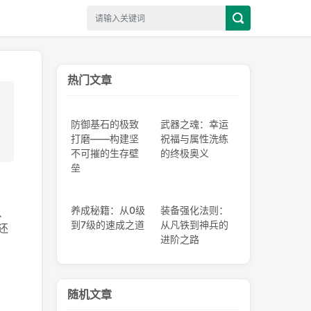
热门文章
防御基石的极致
武器之魂：幸运
打磨——构建坚
祝福与属性洗练
不可摧的生存壁
的终极奥义
垒
养成秘籍：从0级
装备强化法则：
、
到7级的速成之道
从凡铁到神兵的
还
进阶之路
随机文章