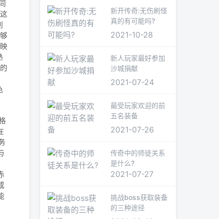
同
新开传奇:无伤刷怪
，这
真的有可能吗?
刺
2021-10-28
足够
反映
熟
新人玩家最好参加
后的
沙城捐献
2021-07-24
色
最受玩家欢迎的前
五名装备
格
2021-07-26
在
务
与
传奇中的师徒关系
是什么?
2021-07-27
赤
成
能
挑战boss获取装备
的三种途径