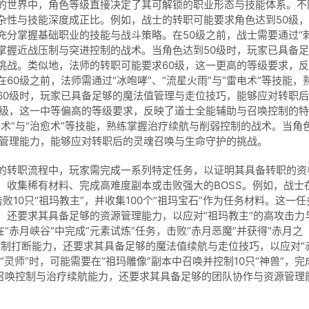
的世界中，角色等级直接决定了其可解锁的职业形态与技能体系。不
杂性与技能深度成正比。例如，战士的转职可能要求角色达到50级
充分掌握基础职业的技能与战斗策略。在50级之前，战士需要通过“
熟练掌握近战压制与突进控制的战术。当角色达到50级时，玩家已具备
挑战。类似地，法师的转职可能要求60级，这一更高的等级要求，
0级之前，法师需通过“冰咆哮”、“流星火雨”与“雷电术”等技能，
60级时，玩家已具备足够的魔法值管理与走位技巧，能够应对转职
5级，这一中等偏高的等级要求，反映了道士全能辅助与召唤控制的特
毒术”与“治愈术”等技能，熟练掌握治疗续航与削弱控制的战术。当角
源管理能力，能够应对转职后的灵魂召唤与生命守护的挑战。
的转职流程中，玩家需完成一系列特定任务，以证明其具备转职的资
、收集稀有材料、完成高难度副本或击败强大的BOSS。例如，战士
败10只“祖玛教主”，并收集100个“祖玛宝石”作为任务材料。这一任
，还要求其具备足够的资源管理能力，以应对“祖玛教主”的高攻击力
“赤月峡谷”中完成“元素试炼”任务，击败“赤月恶魔”并获得“赤月之
控制打断能力，还要求其具备足够的魔法值续航与走位技巧，以应对“
“灵师”时，可能需要在“祖玛雕像”副本中召唤并控制10只“神兽”，完
的召唤控制与治疗续航能力，还要求其具备足够的团队协作与资源管理