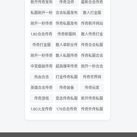
网
版
新开传奇发布
传奇法师
最新合击传奇
网
私服
私服刚开一秒
合击私服发布
散人打金服
网
刚开一秒传奇
传奇私服发布
传奇新开网站
网
1.80合击传奇
传奇新服网
散人传奇打金
版
传奇打金服
散人单职业传
传奇合击私服
奇
刚开一秒传奇
散人私服传奇
传奇私服合击
私服
发布网
中变靓装传奇
超高爆率传奇
刚开一秒合击
传奇
热血合击
打金传奇私服
传奇世界网
英雄合击传奇
传奇装备
传奇玩家
传奇游戏
变态传奇私服
新开传奇私服
1.80火龙传奇
176合击传奇
传奇外传私服