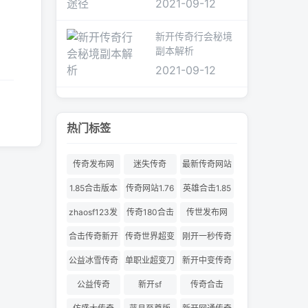
2021-09-12
新开传奇行会秘境
副本解析
2021-09-12
热门标签
传奇发布网
迷失传奇
最新传奇网站
1.85合击版本
传奇网站1.76
英雄合击1.85
合击
zhaosf123发
传奇180合击
传世发布网
布网
合击传奇新开
传奇世界超变
刚开一秒传奇
服
180合击
公益冰雪传奇
单职业超变刀
新开中变传奇
刀切割
公益传奇
新开sf
传奇合击