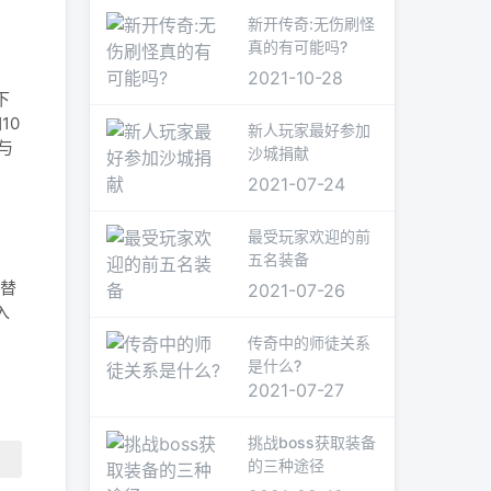
新开传奇:无伤刷怪
真的有可能吗?
2021-10-28
下
10
新人玩家最好参加
与
沙城捐献
2021-07-24
最受玩家欢迎的前
五名装备
，
行替
2021-07-26
入
传奇中的师徒关系
是什么?
2021-07-27
挑战boss获取装备
的三种途径