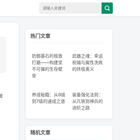
热门文章
防御基石的极致
武器之魂：幸运
打磨——构建坚
祝福与属性洗练
不可摧的生存壁
的终极奥义
垒
养成秘籍：从0级
装备强化法则：
破
到7级的速成之道
从凡铁到神兵的
进阶之路
随机文章