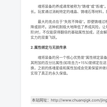
魂将装备的养成通常被称为“铸魂”或“炼魂”。
长。玩家通过消耗特定的魂晶、铸魂石等材料，
最大的亮点在于“失败不降级”。即便铸魂过程
降或损坏。这种机制极大地降低了养成风险，让
阶)时，不仅能获得翻倍的基础属性加成，还会解
实力的双重飞跃。
2. 属性绑定与无损传承
魂将装备的另一个核心优势是“属性绑定装备槽
其附加的百分比属性(如攻击力+15%)是绑定
换，之前的炼魂星级和属性加成会完美保留并继
实现了真正的永久保值。
本站网址：
http://www.chuanqigk.com/jin