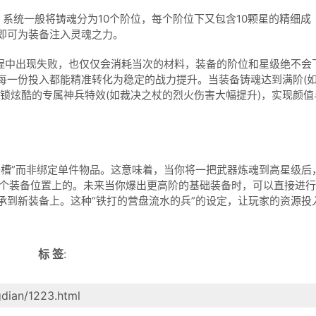
系统一般将铸魂分为10个阶位，每个阶位下又包含10颗星的精细成
即可为装备注入灵魂之力。
中出现失败，也仅仅会消耗当次的材料，装备的阶位和星级绝不会
每一份投入都能精准转化为稳定的战力提升。当装备铸魂达到满阶(如
锁炫酷的专属神兵特效(如裁决之杖的烈火伤害大幅提升)，实现颜值
”而非绑定单件物品。这意味着，当你将一把武器炼魂到高星级后
在这个装备位置上的。未来当你爆出更高阶的基础装备时，可以直接进
承到新装备上。这种“铁打的营盘流水的兵”的设定，让玩家的资源投
标 签
:
gdian/1223.html