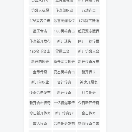
仿盛大传奇
蓝月至尊版
新开网通传奇
仿盛大私服
传奇单职业
万劫连击
1.76复古合击
冰雪高爆版传
1.76复古神途
奇
星王合击
1.80英雄合击
超变变态版传
奇
传奇新开发布
新开迷失
刚开一秒传世
180金币合击
雷霆二合一
新开仿盛大合
击
新开的传奇
新开网页传奇
新开传奇发布
金币传奇
变态英雄合击
新开传世
新开单职业
合计传奇
神途开服表
传奇合击发布
新开传奇
打金传奇
网
新开合击传奇
一亿倍爆率传
今日新开传奇
奇
三私服
今日新开传奇
新开传奇SF
合击传奇
散人传奇
合击传奇发布
热血传奇合击