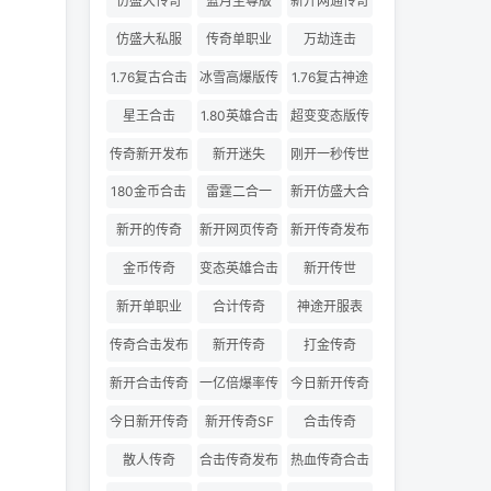
仿盛大传奇
蓝月至尊版
新开网通传奇
仿盛大私服
传奇单职业
万劫连击
1.76复古合击
冰雪高爆版传
1.76复古神途
奇
星王合击
1.80英雄合击
超变变态版传
奇
传奇新开发布
新开迷失
刚开一秒传世
180金币合击
雷霆二合一
新开仿盛大合
击
新开的传奇
新开网页传奇
新开传奇发布
金币传奇
变态英雄合击
新开传世
新开单职业
合计传奇
神途开服表
传奇合击发布
新开传奇
打金传奇
网
新开合击传奇
一亿倍爆率传
今日新开传奇
奇
三私服
今日新开传奇
新开传奇SF
合击传奇
散人传奇
合击传奇发布
热血传奇合击