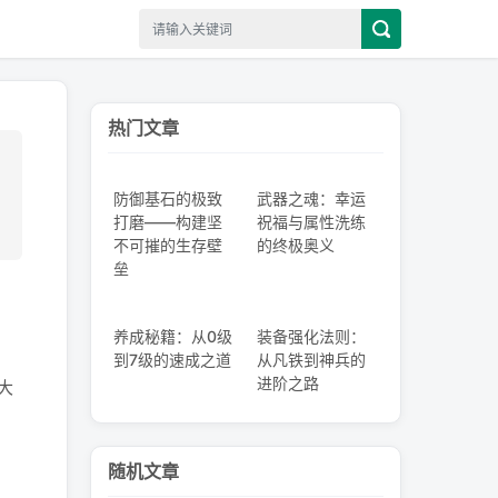
热门文章
防御基石的极致
武器之魂：幸运
打磨——构建坚
祝福与属性洗练
不可摧的生存壁
的终极奥义
垒
养成秘籍：从0级
装备强化法则：
到7级的速成之道
从凡铁到神兵的
进阶之路
大
随机文章