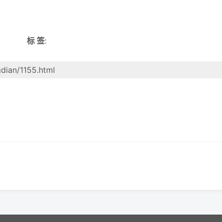
标 签
:
dian/1155.html