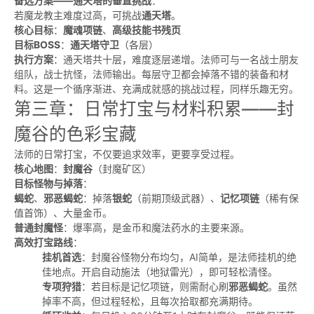
备选方案——通天塔的垂直挑战
：
若魔龙教主难度过高，可挑战
通天塔
。
核心目标
：
魔魂项链
、
高级技能书残页
目标BOSS
：
通天塔守卫
（各层）
执行方案
：通天塔共十层，难度逐层递增。法师可与一名战士朋友
组队，战士抗怪，法师输出。每层守卫都会掉落不错的装备和材
料。这是一个循序渐进、充满成就感的挑战过程，同样乐趣无穷。
第三章：日常打宝与材料积累——封
魔谷的色彩宝藏
法师的日常打宝，不仅要追求效率，更要享受过程。
核心地图
：
封魔谷
（封魔矿区）
目标怪物与掉落
：
蝎蛇
、
邪恶蝎蛇
：掉落
银蛇
（前期顶级武器）、
记忆项链
（稀有保
值首饰）、大量金币。
普通封魔怪
：爆率高，是金币和魔法药水的主要来源。
高效打宝路线
：
挂机首选
：封魔谷怪物分布均匀，AI简单，是法师挂机的绝
佳地点。开启自动施法（地狱雷光），即可轻松清怪。
专项狩猎
：若目标是记忆项链，则需耐心刷
邪恶蝎蛇
。虽然
掉率不高，但过程轻松，且每次拾取都充满期待。