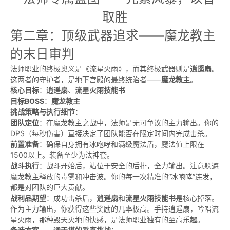
第二章：顶级武器追求——魔龙教主
的末日审判
法师职业的终极奥义是《流星火雨》，而其终极武器则是
逍遥扇
。
这两者的守护者，是地下宫殿的最终统治者——
魔龙教主
。
核心目标
：
逍遥扇
、
流星火雨技能书
目标BOSS
：
魔龙教主
挑战策略与执行细节
：
团队定位
：在魔龙教主之战中，法师是无可争议的主力输出。你的
DPS（每秒伤害）直接决定了团队能否在限定时间内完成击杀。
前置准备
：确保自身拥有冰咆哮和满级魔法盾，魔法值上限在
1500以上。装备至少为法神套。
战斗执行
：战斗开始后，站位于安全的后排，全力输出。注意躲避
魔龙教主释放的毒雾和冲击波。你的每一次精准的“冰咆哮”连发，
都是对团队的巨大贡献。
战利品期望
：成功击杀后，
逍遥扇
和
流星火雨技能书
是核心掉落。
作为主力输出，你获得这些奖励的几率极高。手持逍遥扇，吟唱流
星火雨，那种毁天灭地的快感，是法师职业独有的至高乐趣。