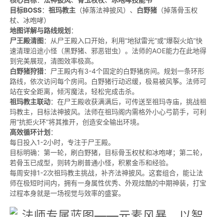
目标BOSS
：
祖玛教主
（掉落法神披风）、
白野猪
（掉落骨玉权
杖、冰咆哮）
地图详解与路线规划
：
尸王殿清图
：从尸王殿入口开始，利用“地狱雷光”或“爆裂火焰”快
速清理沿途小怪（黑野猪、邪恶钳虫）。法师的AOE能力在此地得
到完美展现，清图效率极高。
白野猪狩猎
：尸王殿内有3-4个固定的白野猪房间。规划一条环形
路线，依次访问每个房间。白野猪行动迟缓，极易被风筝。法师可
站在安全距离，倾泻魔法，轻松完成击杀。
祖玛教主联动
：在尸王殿收获满满后，可传送至祖玛寺庙，挑战祖
玛教主，目标法神披风。法师在祖玛阁内需格外小心弓箭手，可利
用“抗拒火环”将其推开，创造安全输出环境。
高效循环计划
：
每日投入1-2小时，专注于尸王殿。
目标明确：第一轮，刷白野猪，目标骨玉权杖和冰咆哮；第二轮，
若骨玉已成型，则转为刷普通小怪，积累金币和经验。
每周安排1-2次祖玛教主挑战，补齐法神披风。这套组合，能让法
师在极短时间内，拥有一身属性优秀、外观炫酷的中期神装，打宝
过程本身就是一场视觉与效率的盛宴。