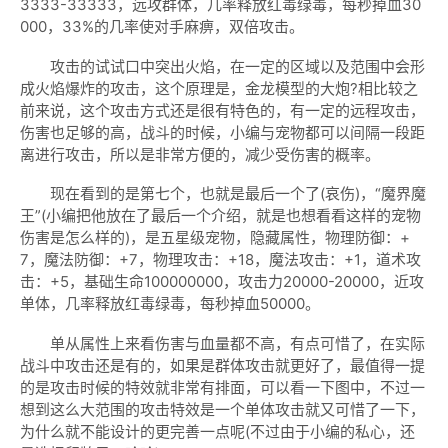
3333-33333，远攻群体，几率释放红毒绿毒，每秒掉血30
000，33%的几率使对手麻痹，双倍攻击。
攻击的试试口中突出火焰，在一定的区域以及范围中会形
成火焰爆炸的攻击，这个原理是，金龙模型的大炮?相比较之
前来说，这个攻击方式还是很有特色的，有一定的远程攻击，
伤害也足够的高，战斗的时候，小编与宠物都可以间隔一段距
离进行攻击，所以是非常方便的，减少受伤害的概率。
现在看到的是第七个，也就是最后一个了(哀伤)，“魔界魔
王”(小编把他放在了最后一个介绍，就是也想看看这样的宠物
伤害是怎么样的)，是五星级宠物，隐藏属性，物理防御：+
7，魔法防御：+7，物理攻击：+18，魔法攻击：+1，道术攻
击：+5，基础生命100000000，攻击力20000-20000，近攻
单体，几率释放红毒绿毒，每秒掉血50000。
单从属性上来看伤害与血量都不高，有点可惜了，在实际
战斗中攻击还是有的，如果是群体攻击就更好了，最值得一提
的是攻击时候的特效就非常有排面，可以看一下图中，不过一
想到这么大范围的攻击特效是一个单体攻击就又可惜了一下，
为什么就不能设计的更完善一点呢(不过由于小编的私心，还